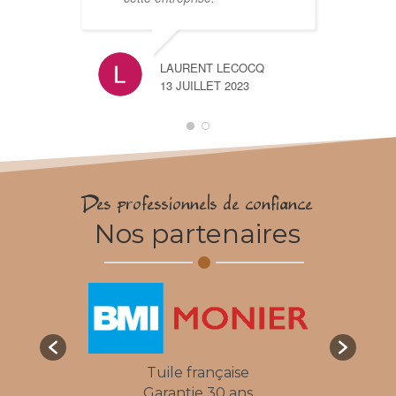
T
LAURENT LECOCQ
a
13 JUILLET 2023
n
d
t
r
Des professionnels de confiance
Nos partenaires
Isolation