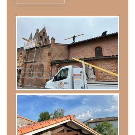
Charpente
,
Couverture
,
Zinguerie
SAINT-JEAN – RÉNOVATION EGLISE SAINT-
JEAN-BAPTISTE