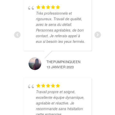
Très professionnels et
rigoureux. Travail de qualité,
avec le sens du détail.
Personnes agréables, de bon
T
contact. Je referais appel à
E
eux si besoin les yeux fermés.
r
s
D
THEPUMPKINQUEEN
e
13 JANVIER 2023
t
c
v
Travail propre et soigné,
excellente équipe dynamique,
agréable et réactive. Je
recommande sans hésitation
cette entreprise.