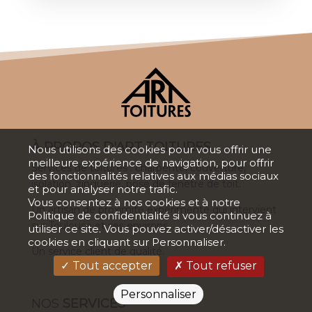
À PROPOS D'ART TOITURES
Nous utilisons des cookies pour vous offrir une
meilleure expérience de navigation, pour offrir
Services de toitures : charpente, couverture,
des fonctionnalités relatives aux médias sociaux
isolation, zinguerie, pose de fenêtre de toit.
et pour analyser notre trafic.
Vous consentez à nos cookies et à notre
Un artisan de proximité expérimenté qui intervient
Politique de confidentialité
si vous continuez à
sur Toulouse et ses environs.
utiliser ce site. Vous pouvez activer/désactiver les
cookies en cliquant sur Personnaliser.
Un service client de qualité.
Tout accepter
Tout refuser
Personnaliser
NOS
SERVICES