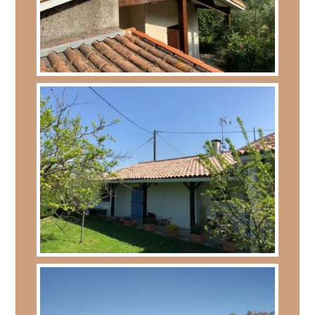
Charpente
,
Couverture
,
Isolation
L’UNION- RÉFECTION DE COUVERTURE
Charpente
,
Couverture
,
Zinguerie