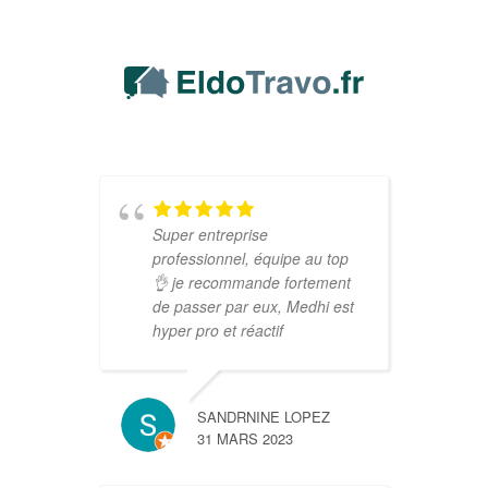
Super entreprise
A
professionnel, équipe au top
p
👌 je recommande fortement
t
de passer par eux, Medhi est
p
hyper pro et réactif
l
c
e
d
SANDRNINE LOPEZ
31 MARS 2023