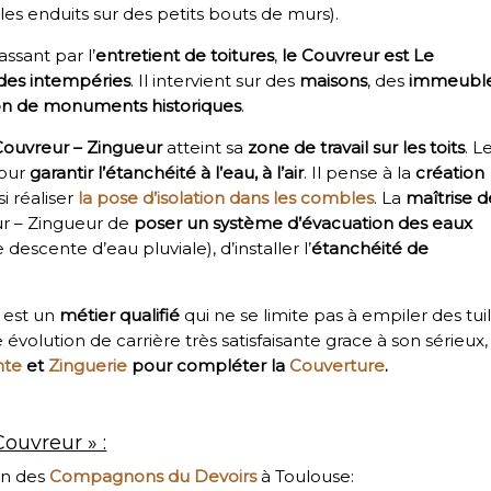
es enduits sur des petits bouts de murs).
assant par l’
entretient de toitures
,
le Couvreur est Le
 des intempéries
. Il intervient sur des
maisons
, des
immeubl
ion de monuments historiques
.
Couvreur – Zingueur
atteint sa
zone de
travail sur les toits
. L
our
garantir l’étanchéité à l’eau, à l’air
. Il pense à la
création
i réaliser
la pose d’isolation dans les combles
. La
maîtrise d
r – Zingueur de
poser un système d’évacuation des eaux
descente d’eau pluviale), d’installer l’
étanchéité de
est un
métier qualifié
qui ne se limite pas à empiler des tuil
évolution de carrière très satisfaisante grace à son sérieux,
nte
et
Zinguerie
pour compléter la
Couverture
.
ouvreur » :
on des
Compagnons du Devoirs
à Toulouse: