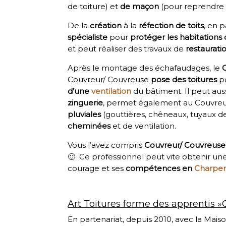
de toiture) et
de maçon
(pour reprendre l
De la
création
à la
réfection de toits
, en p
spécialiste
pour
protéger les habitations
et peut réaliser des travaux de
restaurat
Après le montage des échafaudages, le
Couvreur/ Couvreuse
pose des toitures
p
d’une
ventilation
du bâtiment. Il peut auss
zinguerie
, permet également au Couvreu
pluviales
(gouttières, chêneaux, tuyaux de 
cheminées
et de ventilation.
Vous l’avez compris
Couvreur/ Couvreuse
🙂 Ce professionnel peut vite obtenir une 
courage et ses
compétences en
Charpe
Art Toitures forme des apprentis »C
En partenariat, depuis 2010, avec la Mais