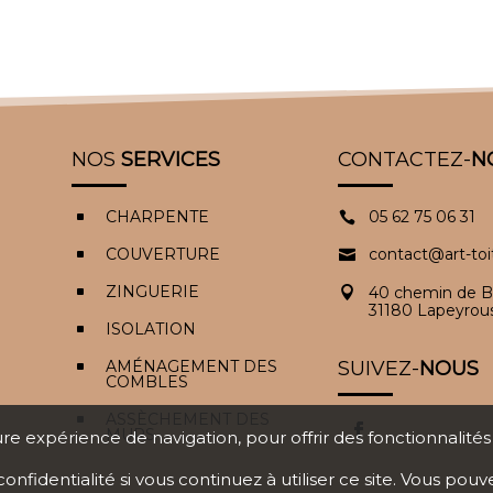
NOS
SERVICES
CONTACTEZ-
N
CHARPENTE
05 62 75 06 31
^

COUVERTURE
contact@art-to
^

ZINGUERIE
40 chemin de B
^

31180 Lapeyrou
ISOLATION
^
AMÉNAGEMENT DES
SUIVEZ-
NOUS
^
COMBLES
ASSÈCHEMENT DES
^
MURS
ure expérience de navigation, pour offrir des fonctionnalité
confidentialité
si vous continuez à utiliser ce site. Vous pouv