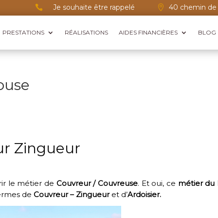
Je souhaite être rappelé
40 chemin de 


PRESTATIONS
RÉALISATIONS
AIDES FINANCIÈRES
BLOG
ouse
ur Zingueur
ir le métier de
Couvreur / Couvreuse
. Et oui, ce
métier du
 termes de
Couvreur – Zingueur
et d’
Ardoisier.