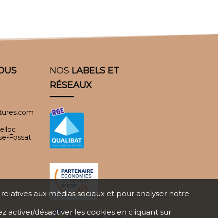
OUS
NOS
LABELS ET
RÉSEAUX
itures.com
elloc
se-Fossat
s relatives aux médias sociaux et pour analyser notre
ez activer/désactiver les cookies en cliquant sur