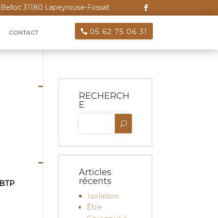
Belloc 31180 Lapeyrouse-Fossat
05 62 75 06 31
CONTACT
RECHERCH
E
Articles
récents
 BTP
Isolation
Être