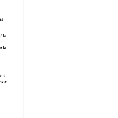
es
e/ la
e la
es!
 son