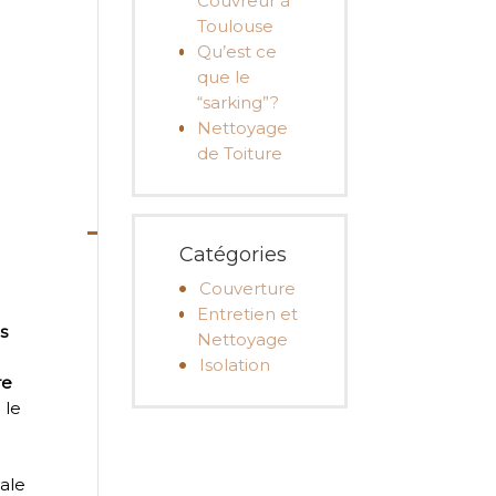
Couvreur à
Toulouse
Qu’est ce
que le
“sarking”?
Nettoyage
de Toiture
Catégories
Couverture
Entretien et
s
Nettoyage
Isolation
re
 le
tale