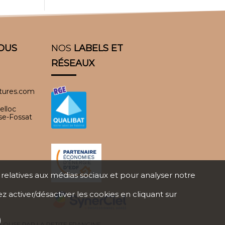
OUS
NOS
LABELS ET
RÉSEAUX
itures.com
elloc
se-Fossat
s relatives aux médias sociaux et pour analyser notre
ez activer/désactiver les cookies en cliquant sur
ULOUSE PAR
LA PETITE FRANGINE