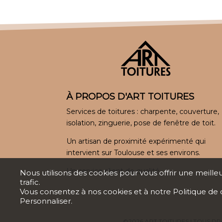
À PROPOS D'ART TOITURES
Services de toitures : charpente, couverture,
isolation, zinguerie, pose de fenêtre de toit.
Un artisan de proximité expérimenté qui
intervient sur Toulouse et ses environs.
Un service client de qualité.
Nous utilisons des cookies pour vous offrir une meille
trafic.
Vous consentez à nos cookies et à notre
Politique de 
Personnaliser.
©2026 ART TOITURES | TOUS DR