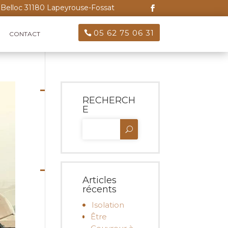
Belloc 31180 Lapeyrouse-Fossat
05 62 75 06 31
CONTACT
RECHERCH
E
Articles
récents
Isolation
Être