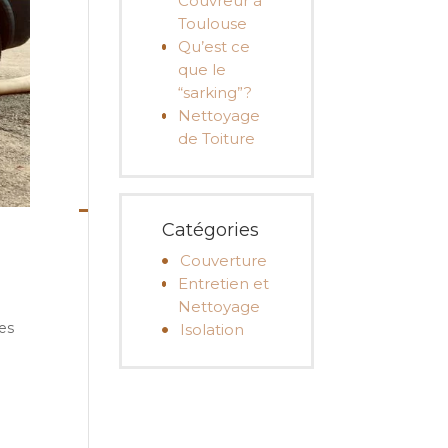
Couvreur à
Toulouse
Qu’est ce
que le
“sarking”?
Nettoyage
de Toiture
Catégories
Couverture
Entretien et
Nettoyage
des
Isolation