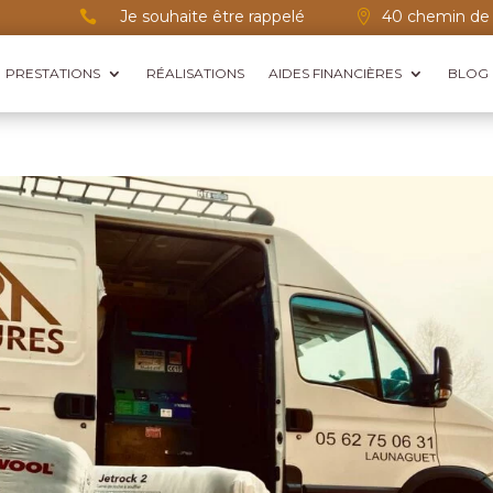
Je souhaite être rappelé
40 chemin de 


PRESTATIONS
RÉALISATIONS
AIDES FINANCIÈRES
BLOG