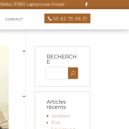
Belloc 31180 Lapeyrouse-Fossat
05 62 75 06 31
CONTACT
RECHERCH
E
Articles
récents
Isolation
Être