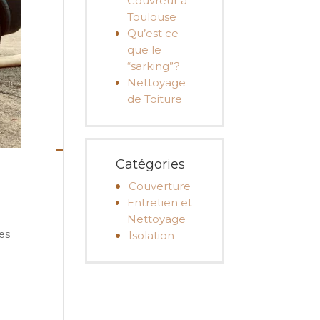
Couvreur à
Toulouse
Qu’est ce
que le
“sarking”?
Nettoyage
de Toiture
Catégories
Couverture
Entretien et
Nettoyage
des
Isolation