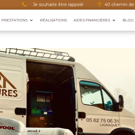
Je souhaite être rappelé
40 chemin de 


PRESTATIONS
RÉALISATIONS
AIDES FINANCIÈRES
BLOG