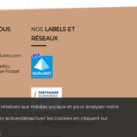
OUS
NOS
LABELS ET
RÉSEAUX
itures.com
elloc
se-Fossat
s relatives aux médias sociaux et pour analyser notre
ez activer/désactiver les cookies en cliquant sur
ULOUSE PAR
LA PETITE FRANGINE