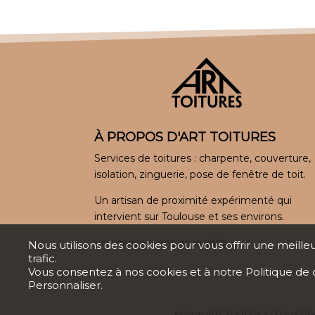
À PROPOS D'ART TOITURES
Services de toitures : charpente, couverture,
isolation, zinguerie, pose de fenêtre de toit.
Un artisan de proximité expérimenté qui
intervient sur Toulouse et ses environs.
Un service client de qualité.
Nous utilisons des cookies pour vous offrir une meille
trafic.
Vous consentez à nos cookies et à notre
Politique de 
Personnaliser.
©2026 ART TOITURES | TOUS DR