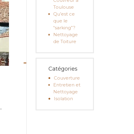
Couvreur à
Toulouse
Qu’est ce
que le
“sarking”?
Nettoyage
de Toiture
Catégories
Couverture
Entretien et
Nettoyage
Isolation
e
–