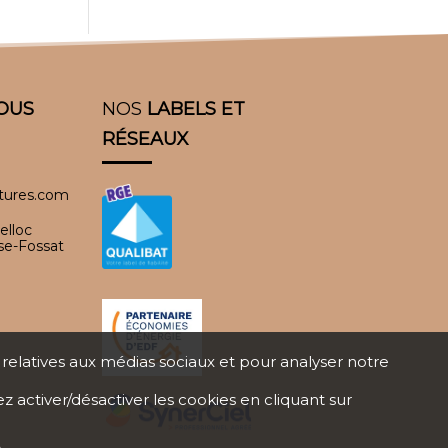
OUS
NOS
LABELS ET
RÉSEAUX
itures.com
elloc
se-Fossat
s relatives aux médias sociaux et pour analyser notre
ez activer/désactiver les cookies en cliquant sur