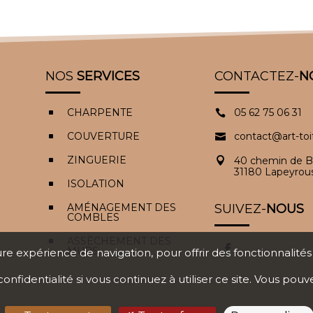
NOS
SERVICES
CONTACTEZ-
N
CHARPENTE
05 62 75 06 31
^

COUVERTURE
contact@art-to
^

ZINGUERIE
40 chemin de B
^

31180 Lapeyrou
ISOLATION
^
AMÉNAGEMENT DES
SUIVEZ-
NOUS
^
COMBLES
ASSÈCHEMENT DES
^
MURS
ure expérience de navigation, pour offrir des fonctionnalité
confidentialité
si vous continuez à utiliser ce site. Vous pouv