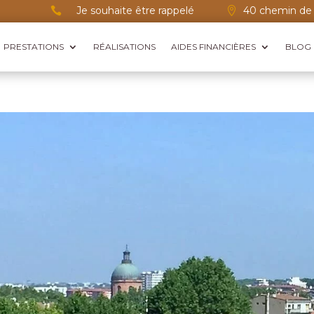
Je souhaite être rappelé
40 chemin de 


PRESTATIONS
RÉALISATIONS
AIDES FINANCIÈRES
BLOG