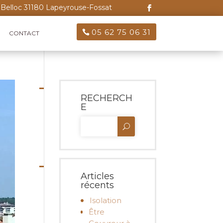
Belloc 31180 Lapeyrouse-Fossat
05 62 75 06 31
CONTACT
RECHERCH
E
Articles
récents
Isolation
Être